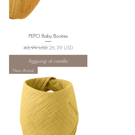
PEPO Baby Booties
Prezzo regolare
Prezzo scontato
43,99 USD
26,39 USD
Aggiungi al carrello
New Arrival