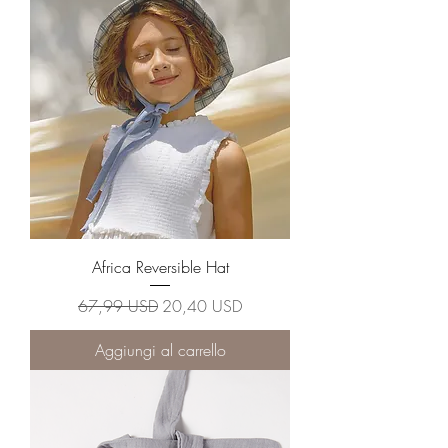
Africa Reversible Hat
Prezzo regolare
Prezzo scontato
67,99 USD
20,40 USD
Aggiungi al carrello