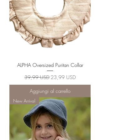
ALPHA Oversized Puritan Collar
Prezzo regolare
Prezzo scontato
39,99 USD
23,99 USD
Aggiungi al carrello
New Arrival