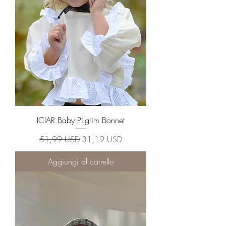
ICIAR Baby Pilgrim Bonnet
Prezzo regolare
Prezzo scontato
51,99 USD
31,19 USD
Aggiungi al carrello