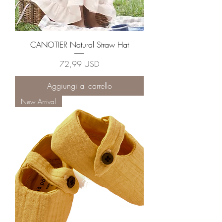
CANOTIER Natural Straw Hat
Prezzo
72,99 USD
Aggiungi al carrello
New Arrival