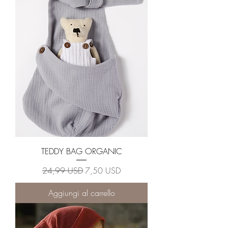
TEDDY BAG ORGANIC
Prezzo regolare
Prezzo scontato
24,99 USD
7,50 USD
Aggiungi al carrello