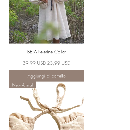
BETA Pelerine Collar
Prezzo regolare
Prezzo scontato
39,99 USD
23,99 USD
Aggiungi al carrello
New Arrival