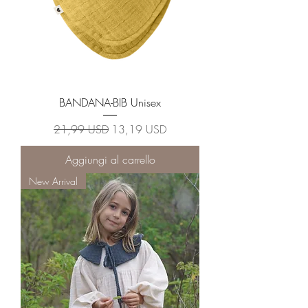
BANDANA-BIB Unisex
Prezzo regolare
Prezzo scontato
21,99 USD
13,19 USD
Aggiungi al carrello
New Arrival